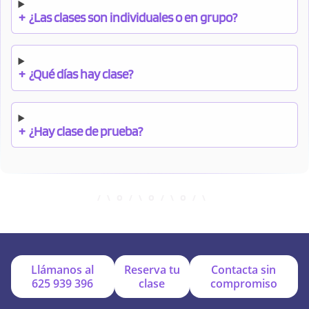
+
¿Las clases son individuales o en grupo?
+
¿Qué días hay clase?
+
¿Hay clase de prueba?
+
¿Cuándo debo pagar el bono?
+
¿Se facilitan apuntes?
Llámanos al
Reserva tu
Contacta sin
625 939 396
clase
compromiso
+
¿Por qué online?