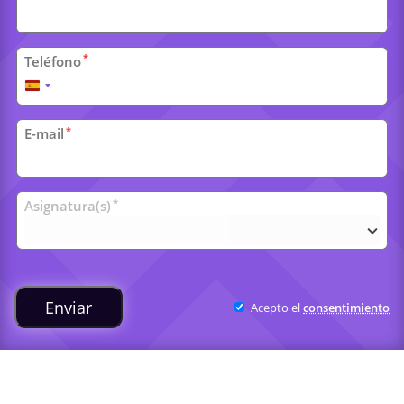
*
Teléfono
España
+34
*
E-mail
Clases
*
Asignatura(s)
universitarias
Enviar
Acepto el
consentimiento