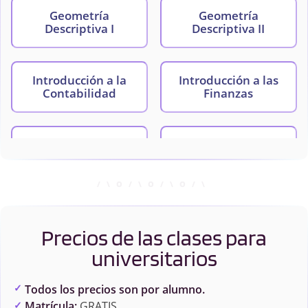
Geometría
Geometría
Descriptiva I
Descriptiva II
Introducción a la
Introducción a las
Contabilidad
Finanzas
Matemáticas I
Matemáticas II
Mecánica Física
Microeconomía
Precios de las clases para
Principios de
universitarios
Economía
Todos los precios son por alumno.
Matrícula:
GRATIS.