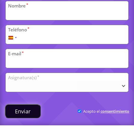
Datos
*
Nombre
personales
*
Teléfono
España
+34
*
E-mail
Clases
*
Asignatura(s)
universitarias
Enviar
Acepto el
consentimiento