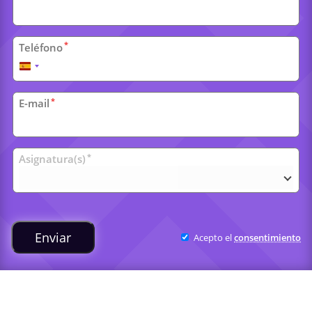
*
Teléfono
España
+34
*
E-mail
Clases
*
Asignatura(s)
universitarias
Enviar
Acepto el
consentimiento