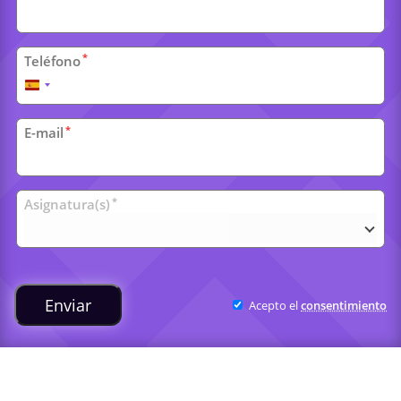
*
Teléfono
España
+34
*
E-mail
Clases
*
Asignatura(s)
universitarias
Enviar
Acepto el
consentimiento