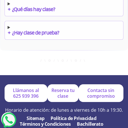
+
¿Qué días hay clase?
+
¿Hay clase de prueba?
+
¿Cuándo debo pagar el bono?
+
¿Se facilitan apuntes?
Llámanos al
Reserva tu
Contacta sin
625 939 396
clase
compromiso
+
¿Por qué online?
Horario de atención: de lunes a viernes de 10h a 19:30.
Sitemap
Política de Privacidad
Términos y Condiciones
Bachillerato
+
¿Se hacen exámenes de prueba?