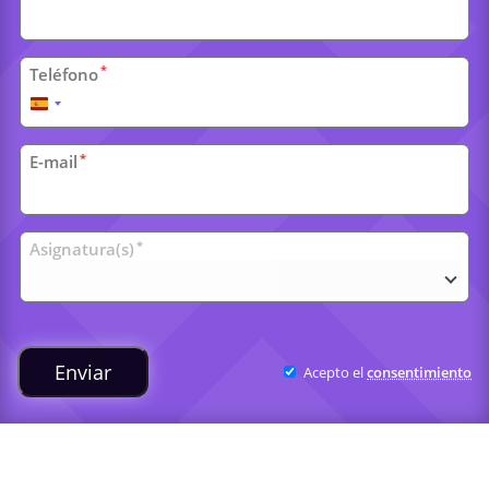
*
Teléfono
España
+34
*
E-mail
Clases
*
Asignatura(s)
universitarias
Enviar
Acepto el
consentimiento