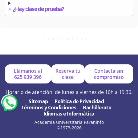
+
¿Hay clase de prueba?
+
¿Cuándo debo pagar el bono?
+
¿Se facilitan apuntes?
Llámanos al
Reserva tu
Contacta sin
625 939 396
clase
compromiso
+
¿Por qué online?
Horario de atención: de lunes a viernes de 10h a 19:30.
Sitemap
Política de Privacidad
Términos y Condiciones
Bachillerato
+
¿Se hacen exámenes de prueba?
Idiomas e Informática
Academia Universitaria Paraninfo
©1973-2026
+
¿Cómo son nuestras clases?