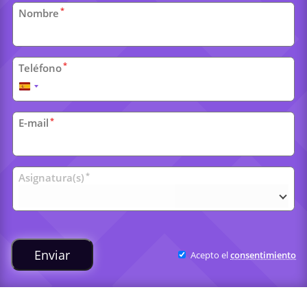
Datos
*
Nombre
personales
*
Teléfono
España
+34
*
E-mail
Clases
*
Asignatura(s)
universitarias
Enviar
Acepto el
consentimiento