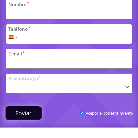
Datos
*
Nombre
personales
*
Teléfono
España
+34
*
E-mail
Clases
*
Asignatura(s)
universitarias
Enviar
Acepto el
consentimiento