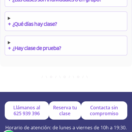
+
¿Qué días hay clase?
+
¿Hay clase de prueba?
+
¿Cuándo debo pagar el bono?
+
¿Se facilitan apuntes?
Llámanos al
Reserva tu
Contacta sin
625 939 396
clase
compromiso
+
¿Por qué online?
Horario de atención: de lunes a viernes de 10h a 19:30.