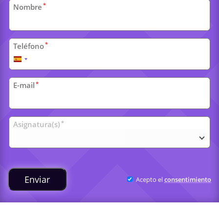
Datos
*
Nombre
personales
*
Teléfono
España
+34
*
E-mail
Clases
*
Asignatura(s)
universitarias
Enviar
Acepto el
consentimiento