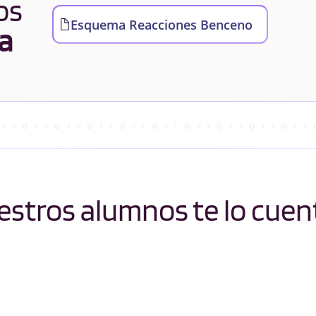
os
Esquema Reacciones Benceno
a
stros alumnos te lo cuen