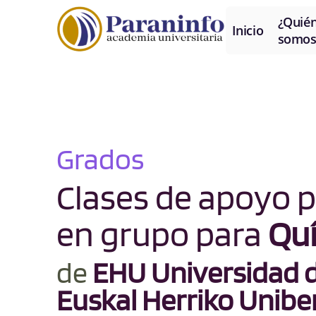
¿Quié
Inicio
somos
Grados
Clases de apoyo p
en grupo para
Qu
de
EHU Universidad de
Euskal Herriko Uniber