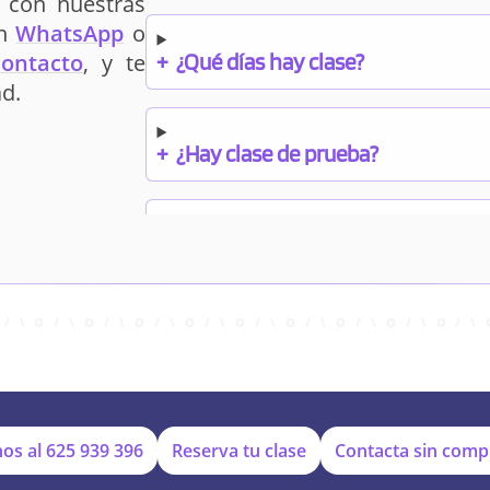
 con nuestras
un
WhatsApp
o
+
¿Qué días hay clase?
contacto
, y te
d.
+
¿Hay clase de prueba?
+
¿Cuándo debo pagar el bono?
+
¿Se facilitan apuntes?
+
¿Por qué online?
os al
625 939 396
Reserva tu clase
Contacta sin com