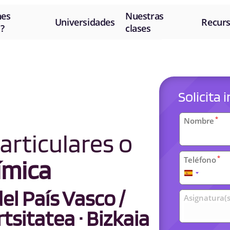
nes
Nuestras
Universidades
Recur
?
clases
Solicita
Datos
*
Nombre
personal
articulares o
*
Teléfono
ímica
España
+34
l País Vasco /
Clases
Asignatura(s
universit
tsitatea · Bizkaia