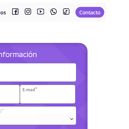
sos
Contacto
 información
es
*
E-mail
*
)
arias