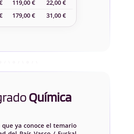
€
119,00 €
22,00 €
€
179,00 €
31,00 €
 grado
Química
 que ya conoce el temario
d del País Vasco / Euskal