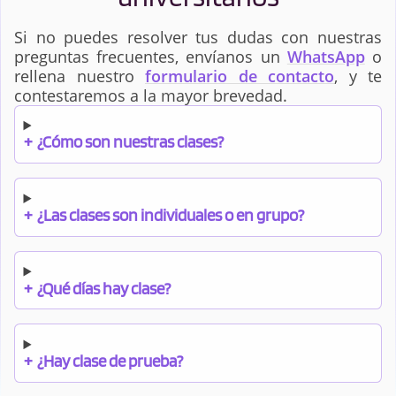
Ingeniería de la
Ingeniería de la
Si no puedes resolver tus dudas con nuestras
Energía
Energía + Ingeniería
preguntas frecuentes, envíanos un
WhatsApp
o
Ambiental
rellena nuestro
formulario de contacto
, y te
contestaremos a la mayor brevedad.
Ingeniería de
Ingeniería de
+
¿Cómo son nuestras clases?
Materiales
Robótica Software
Ingeniería de
Ingeniería del
+
¿Las clases son individuales o en grupo?
Tecnologías
Software
Industriales
+
¿Qué días hay clase?
Ingeniería Electrónica
Ingeniería en
Industrial y
Organización
Automática
Industrial
+
¿Hay clase de prueba?