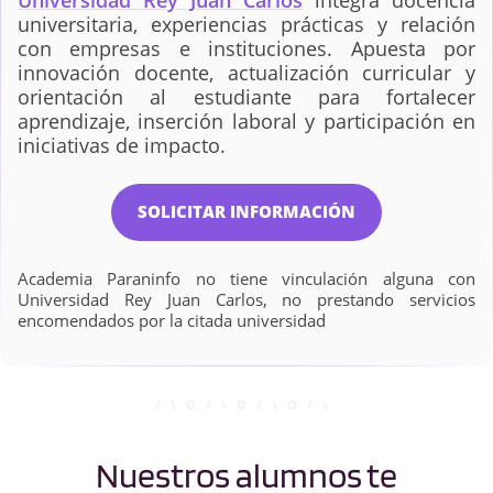
Universidad Rey Juan Carlos
integra docencia
universitaria, experiencias prácticas y relación
Dirección y Gestión de
Diseño Integral y
con empresas e instituciones. Apuesta por
Empresas en el
Gestión de la Imagen
innovación docente, actualización curricular y
Ámbito Digital
orientación al estudiante para fortalecer
aprendizaje, inserción laboral y participación en
iniciativas de impacto.
Diseño y Desarrollo de
Economía
Videojuegos
SOLICITAR INFORMACIÓN
Economía +
Economía Financiera y
Academia Paraninfo no tiene vinculación alguna con
Periodismo
Actuarial
Universidad Rey Juan Carlos, no prestando servicios
encomendados por la citada universidad
Enfermería
Farmacia
Fisioterapia
Fundamentos de la
Nuestros alumnos te
Arquitectura