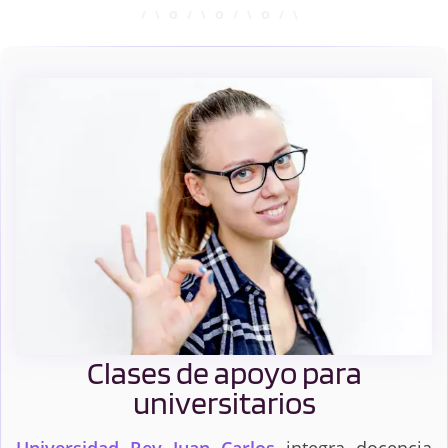
Ciencia y Tecnología
Ciencia, Gestión e
de los Alimentos
Ingeniería de
(CyTA)
Servicios
Ciencia, Gestión e
Ciencias Ambientales
Ingeniería de
Servicios +
Administración y
Dirección de
Empresas (ADE)
Ciencias
Comunicación
Experimentales
Audiovisual
Clases de apoyo para
Contabilidad y
Criminología
universitarios
Finanzas