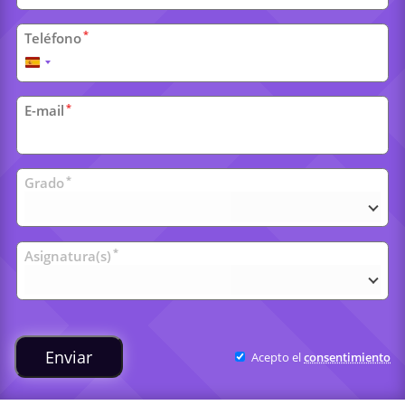
*
Teléfono
España
+34
*
E-mail
Clases
*
Grado
universitarias
*
Asignatura(s)
Enviar
Acepto el
consentimiento