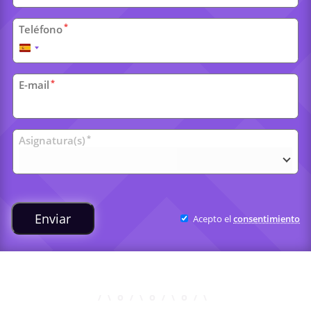
*
Teléfono
España
+34
*
E-mail
Clases
*
Asignatura(s)
universitarias
Enviar
Acepto el
consentimiento