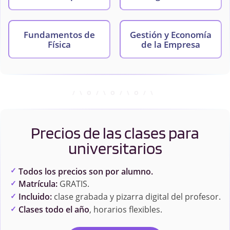
Fundamentos de
Gestión y Economía
Física
de la Empresa
Inmunología
Matemáticas
Aplicadas I
Precios de las clases para
Matemáticas
Metabolismo y
Aplicadas II
Regulación
universitarios
Todos los precios son por alumno.
Microbiología
Química General I
Matrícula:
GRATIS.
Incluido:
clase grabada y pizarra digital del profesor.
Clases todo el año
, horarios flexibles.
Química General II
Química Orgánica
Biológica