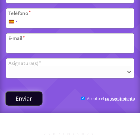
*
Teléfono
España
+34
*
E-mail
Clases
*
Asignatura(s)
universitarias
Enviar
Acepto el
consentimiento