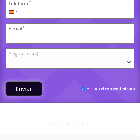
*
Teléfono
España
+34
*
E-mail
Clases
*
Asignatura(s)
universitarias
Enviar
Acepto el
consentimiento