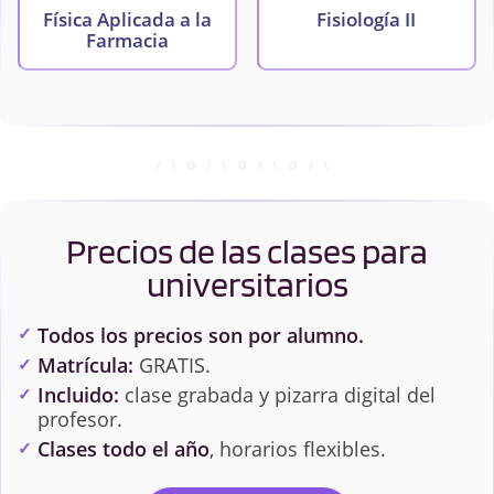
Física Aplicada a la
Fisiología II
Farmacia
Inmunología
Química Analítica
Química
Química General e
Farmacéutica
Inorgánica
Precios de las clases para
universitarios
Química Orgánica
Química-Física
Todos los precios son por alumno.
Matrícula:
GRATIS.
Incluido:
clase grabada y pizarra digital del
profesor.
Clases todo el año
, horarios flexibles.