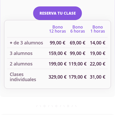
Química Inorgánica
Química Orgánica
RESERVA TU CLASE
Bono
Bono
Bono
Resistencia de
Termodinámica
12 horas
6 horas
1 horas
Materiales
Aplicada
+
de 3 alumnos
99,00 €
69,00 €
14,00 €
3 alumnos
159,00 €
99,00 €
19,00 €
2 alumnos
199,00 €
119,00 €
22,00 €
Clases
329,00 €
179,00 €
31,00 €
individuales