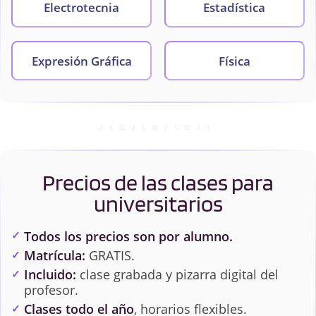
Electrotecnia
Estadística
Expresión Gráfica
Física
Informática y Cálculo
Matemáticas
Numérico
Precios de las clases para
Microbiología
Química Ambiental
universitarios
Química Analítica
Química Física
Todos los precios son por alumno.
Matrícula:
GRATIS.
Incluido:
clase grabada y pizarra digital del
Química General
Química Industrial
profesor.
Clases todo el año
, horarios flexibles.