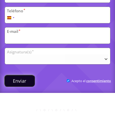
*
Teléfono
España
+34
*
E-mail
Clases
*
Asignatura(s)
universitarias
Enviar
Acepto el
consentimiento