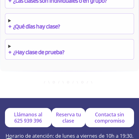
+
¿Las clases son individuales o en grupo?
+
¿Qué días hay clase?
+
¿Hay clase de prueba?
+
¿Cuándo debo pagar el bono?
+
¿Se facilitan apuntes?
Llámanos al
Reserva tu
Contacta sin
625 939 396
clase
compromiso
+
¿Por qué online?
Horario de atención: de lunes a viernes de 10h a 19:30.