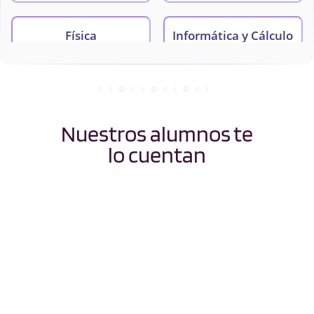
Física
Informática y Cálculo
Numérico
Matemáticas
Microbiología
Nuestros alumnos te
lo cuentan
Química Ambiental
Química Analítica
Química Física
Química Física
Molecular
Química General
Química Inorgánica