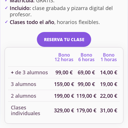
Matrícula:
GRATIS.
Incluido:
clase grabada y pizarra digital del
profesor.
Fiscalidad
Fiscalidad
Clases todo el año
, horarios flexibles.
Empresarial I
Empresarial II
RESERVA TU CLASE
Fundamentos de
Historia Económica
Dirección de
Bono
Bono
Bono
Empresas
12 horas
6 horas
1 horas
+
de 3 alumnos
99,00 €
69,00 €
14,00 €
Introducción a la
Macroeconomía
Contabilidad
3 alumnos
159,00 €
99,00 €
19,00 €
2 alumnos
199,00 €
119,00 €
22,00 €
Matemáticas
Matemáticas
Clases
329,00 €
179,00 €
31,00 €
Empresariales I
Empresariales II
individuales