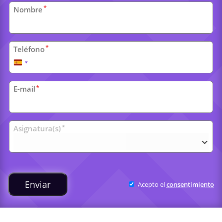
Datos
*
Nombre
personales
*
Teléfono
España
+34
*
E-mail
Clases
*
Asignatura(s)
universitarias
Enviar
Acepto el
consentimiento