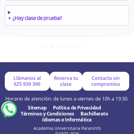
+
¿Hay clase de prueba?
+
¿Cuándo debo pagar el bono?
+
¿Se facilitan apuntes?
Llámanos al
Reserva tu
Contacta sin
625 939 396
clase
compromiso
+
¿Por qué online?
Horario de atención: de lunes a viernes de 10h a 19:30.
Sitemap
Política de Privacidad
Términos y Condiciones
Bachillerato
+
¿Se hacen exámenes de prueba?
Idiomas e Informática
Academia Universitaria Paraninfo
©1973-2026