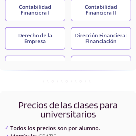
Contabilidad
Contabilidad
Financiera I
Financiera II
Derecho de la
Dirección Financiera:
Empresa
Financiación
Dirección Financiera:
Econometría I
Inversión
Econometría II
Estadística
Empresarial I
Precios de las clases para
universitarios
Estados Contables e
Estructura Económica
Información No
Mundial y de la Unión
Todos los precios son por alumno.
Financiera
Europea