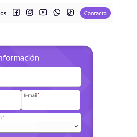
sos
Contacto
 información
es
*
E-mail
*
)
arias