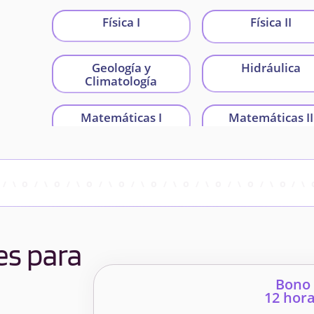
Física I
Física II
Geología y
Hidráulica
Climatología
Matemáticas I
Matemáticas II
Química
Topografía y
Geomática
es para
Bono
12 hor