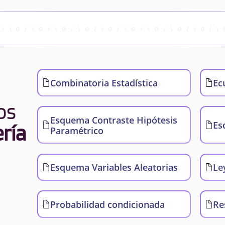
Combinatoria Estadística
Ec
os
Esquema Contraste Hipótesis
Es
ría
Paramétrico
Esquema Variables Aleatorias
Le
Probabilidad condicionada
Re