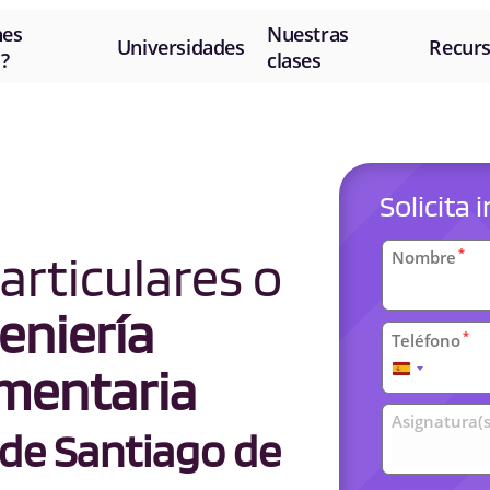
nes
Nuestras
Universidades
Recur
?
clases
Solicita
Datos
articulares o
*
Nombre
personal
eniería
*
Teléfono
imentaria
España
+34
Clases
Asignatura(s
de Santiago de
universit