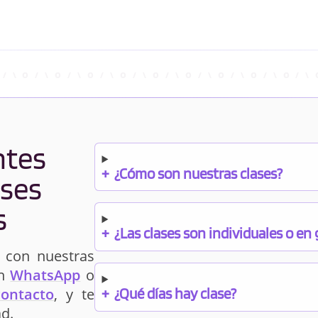
ntes
+
¿Cómo son nuestras clases?
ases
s
+
¿Las clases son individuales o en
 con nuestras
un
WhatsApp
o
+
¿Qué días hay clase?
contacto
, y te
d.