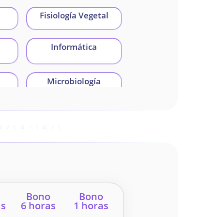
Fisiología Vegetal
Informática
Microbiología
Bono
Bono
as
6 horas
1 horas