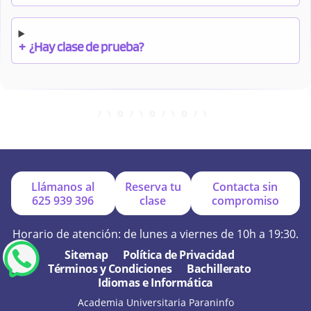
+
¿Hay clase de prueba?
+
¿Cuándo debo pagar el bono?
+
¿Se facilitan apuntes?
Llámanos al
Reserva tu
Contacta sin
625 939 396
clase
compromiso
+
¿Por qué online?
Horario de atención: de lunes a viernes de 10h a 19:30.
Sitemap
Política de Privacidad
Términos y Condiciones
Bachillerato
+
¿Se hacen exámenes de prueba?
Idiomas e Informática
Academia Universitaria Paraninfo