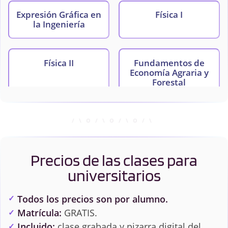
Expresión Gráfica en
Física I
la Ingeniería
Física II
Fundamentos de
Economía Agraria y
Forestal
Geología y
Hidráulica
Climatología
Precios de las clases para
Hidrología
Informática
universitarios
Todos los precios son por alumno.
Matemáticas I
Matemáticas II
Matrícula:
GRATIS.
Incluido:
clase grabada y pizarra digital del