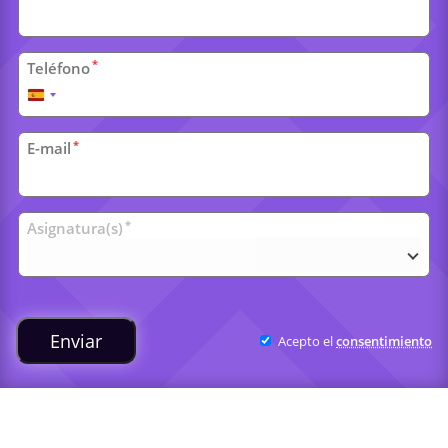
*
Teléfono
España
+34
*
E-mail
Clases
*
Asignatura(s)
universitarias
Enviar
Acepto el
consentimiento