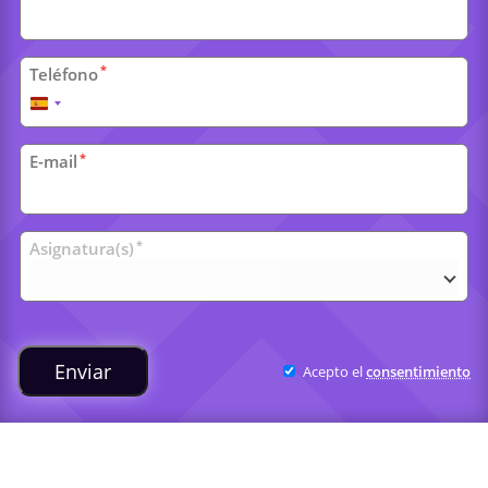
*
Teléfono
España
+34
*
E-mail
Clases
*
Asignatura(s)
universitarias
Enviar
Acepto el
consentimiento