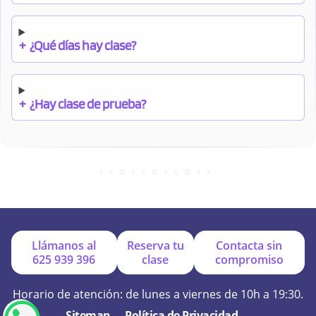
+
¿Qué días hay clase?
+
¿Hay clase de prueba?
+
¿Cuándo debo pagar el bono?
+
¿Se facilitan apuntes?
Llámanos al
Reserva tu
Contacta sin
625 939 396
clase
compromiso
+
¿Por qué online?
Horario de atención: de lunes a viernes de 10h a 19:30.
Sitemap
Política de Privacidad