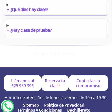
+
¿Qué días hay clase?
+
¿Hay clase de prueba?
+
¿Cuándo debo pagar el bono?
+
¿Se facilitan apuntes?
Llámanos al
Reserva tu
Contacta sin
625 939 396
clase
compromiso
+
¿Por qué online?
Horario de atención: de lunes a viernes de 10h a 19:30.
Sitemap
Política de Privacidad
Términos y Condiciones
Bachillerato