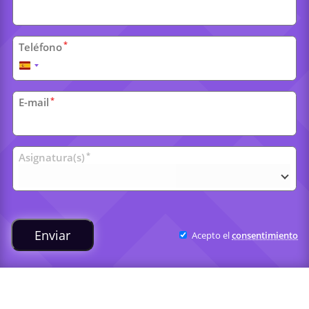
*
Teléfono
España
+34
*
E-mail
Clases
*
Asignatura(s)
universitarias
Enviar
Acepto el
consentimiento