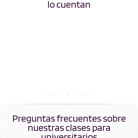
lo cuentan
Medicina
Óptica y Optometría
Química
Relaciones
Internacionales (RRII)
Relaciones Laborales
y Recursos Humanos
(RRLL y RRHH)
Preguntas frecuentes sobre
nuestras clases para
universitarios