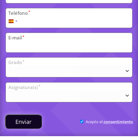
*
Teléfono
España
+34
*
E-mail
Clases
*
Grado
universitarias
*
Asignatura(s)
Enviar
Acepto el
consentimiento