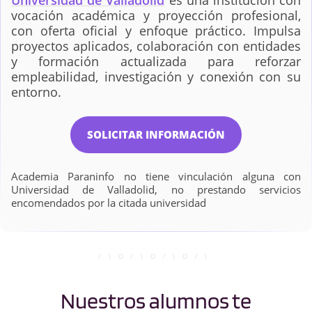
Universidad de Valladolid
es una institución con
y Automática
Industrial
vocación académica y proyección profesional,
con oferta oficial y enfoque práctico. Impulsa
proyectos aplicados, colaboración con entidades
y formación actualizada para reforzar
Ingeniería en
Ingeniería Energética
empleabilidad, investigación y conexión con su
Tecnologías
entorno.
Industriales
SOLICITAR INFORMACIÓN
Ingeniería Informática
Ingeniería Informática
de Servicios y
Aplicaciones
Academia Paraninfo no tiene vinculación alguna con
Universidad de Valladolid, no prestando servicios
encomendados por la citada universidad
Ingeniería Mecánica
Ingeniería Química
Marketing e
Matemáticas
Investigación de
Nuestros alumnos te
Mercados