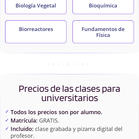
Biología Vegetal
Bioquímica
Biorreactores
Fundamentos de
Física
Fundamentos de
Genética
Ingeniería
Precios de las clases para
Genética Molecular
Introducción a la
Fisiología
universitarios
Todos los precios son por alumno.
Introducción a la
Matemáticas
Matrícula:
GRATIS.
Programación
Incluido:
clase grabada y pizarra digital del
profesor.