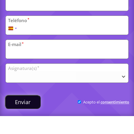
*
Teléfono
España
+34
*
E-mail
Clases
*
Asignatura(s)
universitarias
Enviar
Acepto el
consentimiento