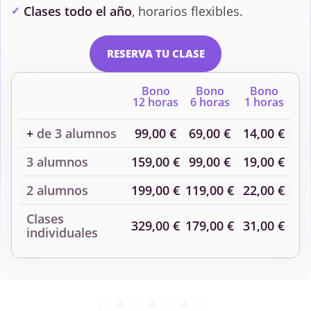
Clases todo el año
, horarios flexibles.
Química e Ingeniería
Química I
de Proteínas
RESERVA TU CLASE
Química II
Regulación de
Bono
Bono
Bono
Metabolismo
12 horas
6 horas
1 horas
+
de 3 alumnos
99,00 €
69,00 €
14,00 €
3 alumnos
159,00 €
99,00 €
19,00 €
2 alumnos
199,00 €
119,00 €
22,00 €
Clases
329,00 €
179,00 €
31,00 €
individuales