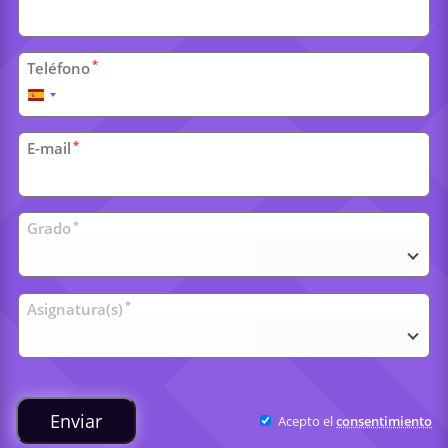
*
Teléfono
España
+34
*
E-mail
Clases
*
Grado
universitarias
*
Asignatura(s)
Enviar
Acepto el
consentimiento