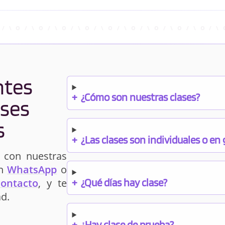
ntes
+
¿Cómo son nuestras clases?
ases
s
+
¿Las clases son individuales o en
 con nuestras
un
WhatsApp
o
+
¿Qué días hay clase?
contacto
, y te
d.
+
¿Hay clase de prueba?