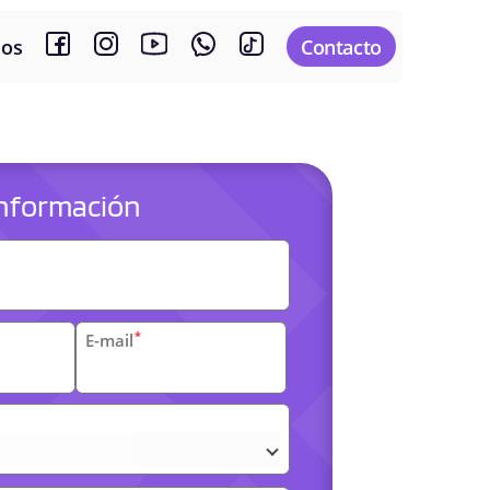
sos
Contacto
 información
es
*
E-mail
arias