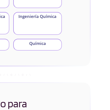
ica
Ingeniería Química
Química
yo para