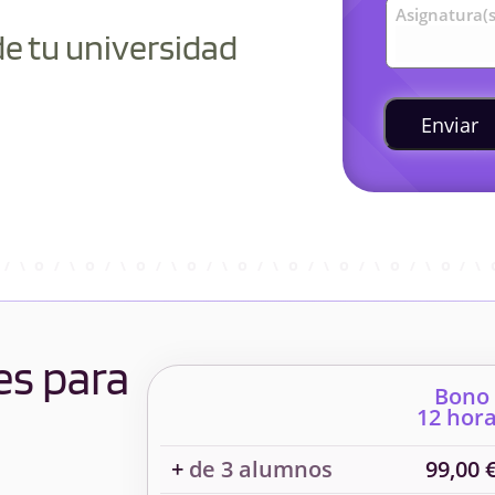
Asignatura(s
de tu universidad
Enviar
es para
Bono
12 hor
+
de 3 alumnos
99,00 