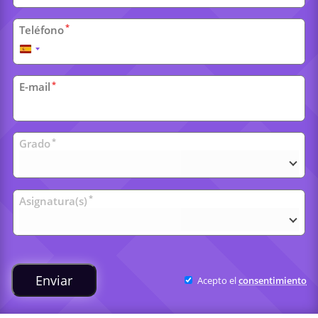
*
Teléfono
España
+34
*
E-mail
Clases
*
Grado
universitarias
*
Asignatura(s)
Enviar
Acepto el
consentimiento