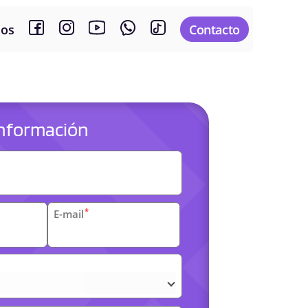
sos
Contacto
 información
es
*
E-mail
arias