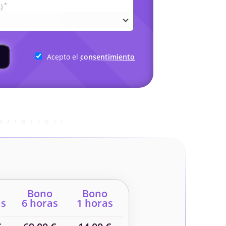
*
)
Acepto el
consentimiento
Bono
Bono
as
6 horas
1 horas