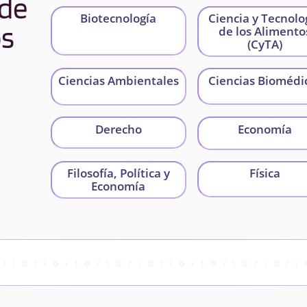
 de
Biotecnología
Ciencia y Tecnolo
os
de los Alimento
(CyTA)
Ciencias Ambientales
Ciencias Biomédi
Derecho
Economía
Filosofía, Política y
Física
Economía
Fisioterapia
Gestión de Ciuda
Inteligentes y
Sostenibles
Ingeniería de
Ingeniería
Sistemas de
Informática