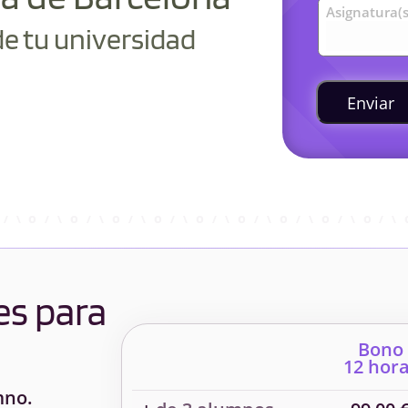
Asignatura(s
de tu universidad
Enviar
es para
Bono
12 hor
mno.