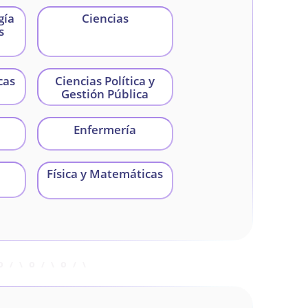
gía
Ciencias
s
cas
Ciencias Política y
Gestión Pública
Enfermería
Física y Matemáticas
des
Ingeniería de Datos
Ingeniería Química