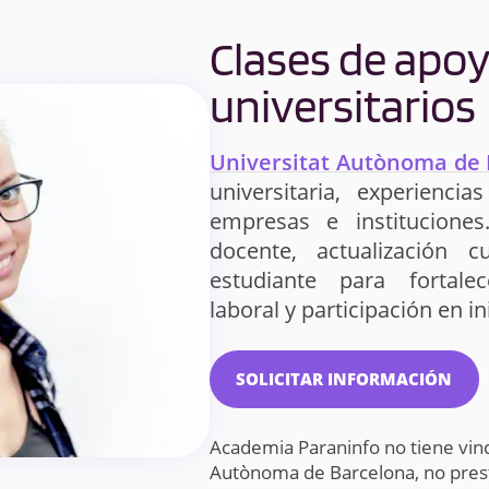
Telecomunicación
Clases de apo
Matemática
Matemáticas
Computacional y
universitarios
Analítica de Datos
Universitat Autònoma de
Nanociencia y
Psicología
Nanotecnología
universitaria, experiencia
empresas e instituciones
Veterinaria
docente, actualización cu
estudiante para fortalec
laboral y participación en i
SOLICITAR INFORMACIÓN
Academia Paraninfo no tiene vinc
Autònoma de Barcelona, no pre