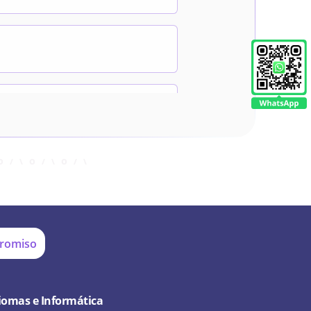
promiso
iomas e Informática