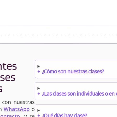
ntes
+
¿Cómo son nuestras clases?
ases
s
+
¿Las clases son individuales o en
 con nuestras
un
WhatsApp
o
+
¿Qué días hay clase?
contacto
, y te