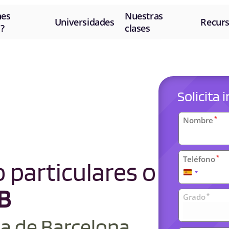
nes
Nuestras
Universidades
Recur
?
clases
Solicita
Datos
*
Nombre
personal
*
Teléfono
 particulares o
España
+34
B
Clases
*
Grado
universit
a de Barcelona